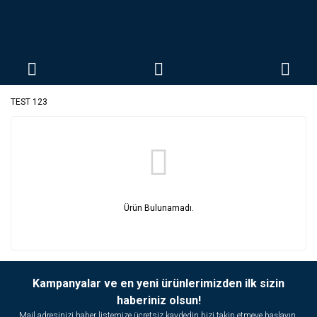
TEST 123
Ürün Bulunamadı.
Kampanyalar ve en yeni ürünlerimizden ilk sizin
haberiniz olsun!
Mail adresinizi haber listemize ücretsiz kaydedin bizi takip etmeye başlayın.